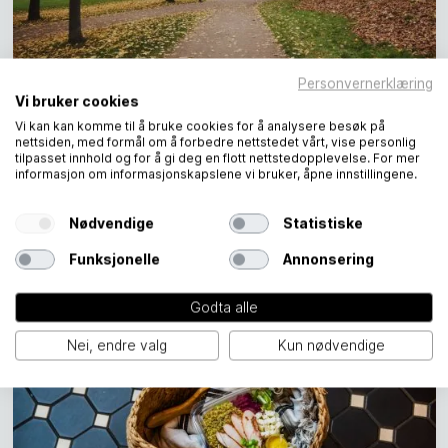
Personvernerklæring
Utforsk Oslo i høstferien
Vi bruker cookies
Lufta er klar, det er kaldere ute, og plutselig er
Vi kan kan komme til å bruke cookies for å analysere besøk på
nettsiden, med formål om å forbedre nettstedet vårt, vise personlig
det ganske lenge siden det var sommerferie. Ja,
tilpasset innhold og for å gi deg en flott nettstedopplevelse. For mer
informasjon om informasjonskapslene vi bruker, åpne innstillingene.
høsten er her. For noen betyr det også at det er
høstferie. Hva med å bruke den til å utforske
Nødvendige
Statistiske
Oslo?
Funksjonelle
Annonsering
Godta alle
Nei, endre valg
Kun nødvendige