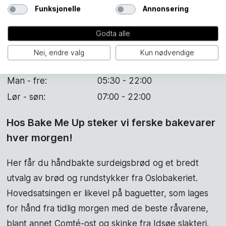
Funksjonelle
Annonsering
Godta alle
Nei, endre valg
Kun nødvendige
Bake Me Up
Man - fre:
05:30 - 22:00
Lør - søn:
07:00 - 22:00
Hos Bake Me Up steker vi ferske bakevarer
hver morgen!
Her får du håndbakte surdeigsbrød og et bredt
utvalg av brød og rundstykker fra Oslobakeriet.
Hovedsatsingen er likevel på baguetter, som lages
for hånd fra tidlig morgen med de beste råvarene,
blant annet Comté-ost og skinke fra Idsøe slakteri.