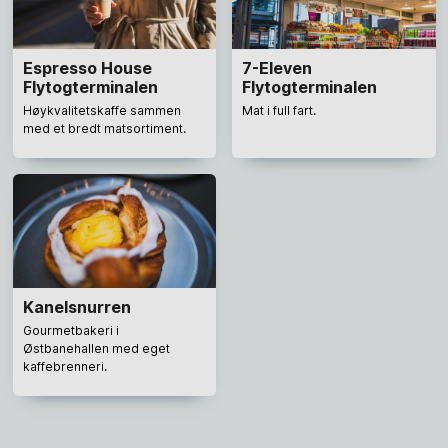
Espresso House
7-Eleven
Flytogterminalen
Flytogterminalen
Høykvalitetskaffe sammen
Mat i full fart.
med et bredt matsortiment.
Kanelsnurren
Gourmetbakeri i
Østbanehallen med eget
kaffebrenneri.