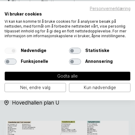
på Flytoget.no:
Billetter og priser
.
Personvernerklæring
Vi bruker cookies
Vi kan kan komme til å bruke cookies for å analysere besøk på
nettsiden, med formål om å forbedre nettstedet vårt, vise personlig
tilpasset innhold og for å gi deg en flott nettstedopplevelse. For mer
informasjon om informasjonskapslene vi bruker, åpne innstillingene.
Åpningstider Entur
Mandag – fredag: 07.30 – 20.00
Nødvendige
Statistiske
Lørdag og søndag: 10.00 – 18.00
Funksjonelle
Annonsering
Internasjonalt salg
Godta alle
Mandag – fredag: 07.30 – 19.00
Nei, endre valg
Kun nødvendige
Lørdag og søndag: 10.00 – 17.00
Hovedhallen plan U